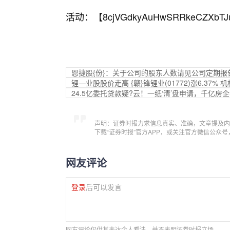
活动：【
8cjVGdkyAuHwSRRkeCZXbTJ
恩捷股{份}：关于公司的股东人数请见公司定期报
锂—业股股价走高 {赣}锋锂业(01772)涨6.37
24.5亿委托贷款疑?云！一纸‘清’盘申请，千亿房
声明：证券时报力求信息真实、准确，文章提及内
下载“证券时报”官方APP，或关注官方微信公众
网友评论
登录
后可以发言
网友评论仅供其表达个人看法，并不表明证券时报立场