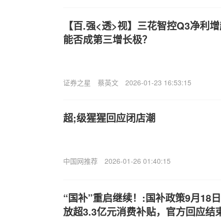
【百.强<透>视】三花智控Q3净利增
能否成第三增长极？
证券之星
蔡英文
2026-01-23 16:53:15
超;级猩猩回应闭店潮
中国网推荐
2026-01-26 01:40:15
“国补”重启继续！:国补政策9月1
放超3.3亿元消费补贴，官方回应结束