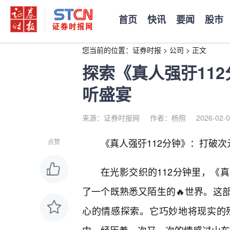
首页
快讯
要闻
股市
您当前的位置：
证券时报
>
公司
>
正文
探索《真人强弙11
听盛宴
来源：证券时报网
作者：杨照
2026-02-0
《真人强弙112分钟》：打破
点赞
在光影交织的112分钟里，《
了一个既熟悉又陌生的🔥世界。这
心的情感探索。它巧妙地将现实的