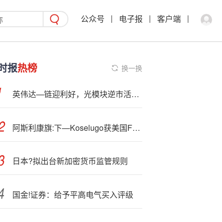
公众号
电子报
客户端
时报
热榜
换一换
英伟达—链迎利好，光模块逆市活跃！光库科技领涨超14%，创业板人工智能ETF（159363）金针探底
阿斯利康旗:下—Koselugo获美国FDA批准用于成人Ⅰ型神经纤维瘤病治疗
日本?拟出台新加密货币监管规则
国金!证券：给予平高电气买入评级