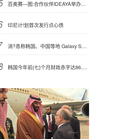
百奥赛—图:合作伙伴IDEAYA举办十周年研发日，携手推进双抗ADC联合治疗新篇章
印尼计!划首次发行点心债
消?息称韩国、中国等地 Galaxy S26 标准版 / S26+ 手机搭载 Exynos 2600 芯片
韩国今年前{七}个月财政赤字达86.8万亿韩元