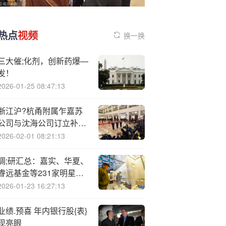
热点
视频
换一换
三大催;化剂，创新药爆—
发！
2026-01-25 08:47:13
浙江沪?杭甬附属乍嘉苏
公司与沈海公司订立补充
耕地指标调剂协议
2026-02-01 08:21:13
调;研汇总：嘉实、华夏、
睿远基金等231家明星机
构调研水晶光电！
2026-01-23 16:27:13
业绩.预喜 年内银行股{表}
现亮眼