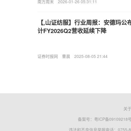
南方周末
2026-01-26 05:31:11
【,山证纺服】行业周报：安德玛公布F
计FY2026Q2营收延续下降
证券时报网
曹晨
2025-08-05 21:44
关
备案号：
粤ICP备09109218
违法和不良信息举报电话：0755-83