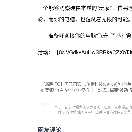
一个能够洞察硬件本质的“玩家”。看完
彩，而你的电脑，也蕴藏着无限的可能
准备好迎接你的电脑“飞升”了吗？
活动：【
8cjVGdkyAuHwSRRkeCZXbTJ
【新股IPO】国元国际：,剑桥科技(06166)A
红豆‘股’份连收4个{涨}停板
美<联>储要“被动
声明：证券时报力求信息真实、准确，文章提及内
下载“证券时报”官方APP，或关注官方微信公众
网友评论